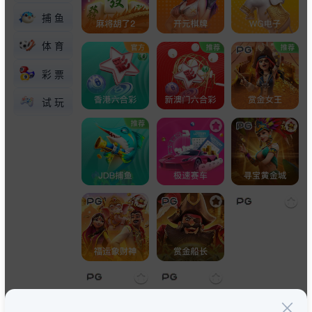
捕鱼
体育
彩票
试玩