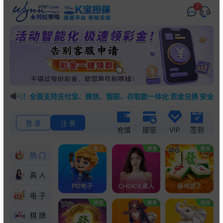
7
到账！全面支持支付宝、微信、银联、存取款一体化 资金兑换 安全快速
登 录
注 册
充值
提现
VIP
签到
热门
真人
电子
棋牌